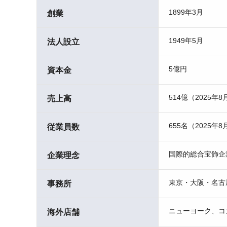
1899年3月
創業
1949年5月
法人設立
5億円
資本金
514億（2025年8
売上高
655名（2025年8
従業員数
国際的総合宝飾企
企業理念
東京・大阪・名古
事務所
ニューヨーク、コ
海外店舗