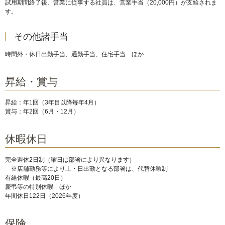
試用期間終了後、営業に従事する社員は、営業手当（20,000円）が支給されま
す。
その他諸手当
時間外・休日出勤手当、通勤手当、住宅手当 ほか
昇給・賞与
昇給：年1回（3年目以降毎年4月）
賞与：年2回（6月・12月）
休暇休日
完全週休2日制（曜日は部署により異なります）
※店舗勤務等により土・日出勤となる部署は、代替休暇制
有給休暇（最高20日）
慶弔等の特別休暇 ほか
年間休日122日（2026年度）
保険