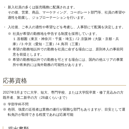
・
新入社員の多くは販売職務に配属されます。
その後、営業、商品、マーケティング、コーポレート部門等、社員の希望や
適性を勘案し、ジョブローテーションを行います。
・
入社後、ご本人の適性や希望などを考慮し、人事部にて配属を決定します。
※
社員が希望の勤務地を申告する制度を採用しています。
１.首都圏（東京・神奈川・千葉・埼玉）/２.京阪神（大阪・京都・兵
庫）/３.中京（愛知・三重）/４.鳥羽（三重）
※
希望の勤務地以外での勤務を社員に命ずる場合には、原則本人の事前同
意を前提とします。
※
希望の勤務地以外での勤務を可とする場合には、国内の他エリアの事業
所や将来的には海外勤務の可能性があります。
応募資格
2027年3月までに大学、短大、専門学校、または大学院卒業・修了見込みの方
既卒者、第二新卒の方（26歳くらいまで）
※
学部学科不問
※
色弱、強度の近視者は業務の遂行が困難な部門もありますが、目安として運
転免許が取得できる程度であれば応募可能